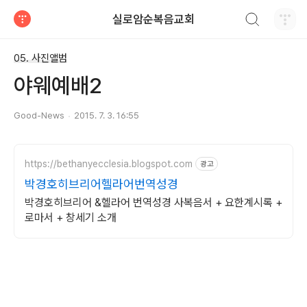
검색하기
실로암순복음교회
티스토리
05. 사진앨범
야웨예배2
Good-News
2015. 7. 3. 16:55
https://bethanyecclesia.blogspot.com
광고
박경호히브리어헬라어번역성경
박경호히브리어 &헬라어 번역성경 사복음서 + 요한계시록 +
로마서 + 창세기 소개