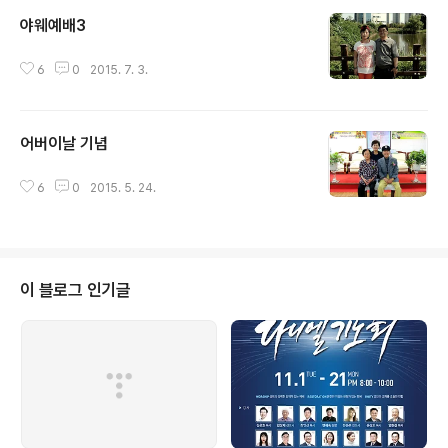
야웨예배3
글 내용
6
0
2015. 7. 3.
어버이날 기념
글 내용
6
0
2015. 5. 24.
이 블로그 인기글