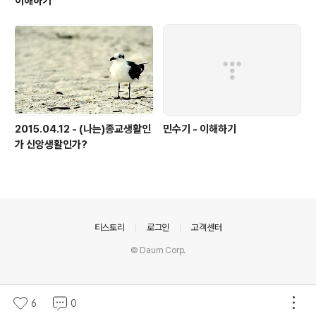
이해하기
2015.04.12 - (나는)종교생활인
민수기 - 이해하기
가 신앙생활인가?
의안내
티스토리
로그인
고객센터
© Daum Corp.
6
0