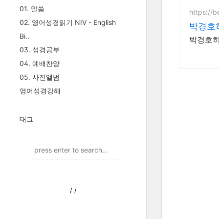
01. 말씀
https://
02. 영어성경읽기 NIV - English
박경호
Bi..
박경호히
03. 성경공부
04. 예배찬양
05. 사진앨범
영어성경강해
태그
/
/