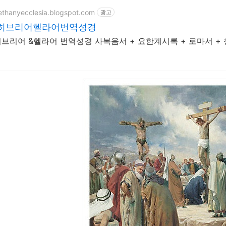
bethanyecclesia.blogspot.com
광고
히브리어헬라어번역성경
브리어 &헬라어 번역성경 사복음서 + 요한계시록 + 로마서 +